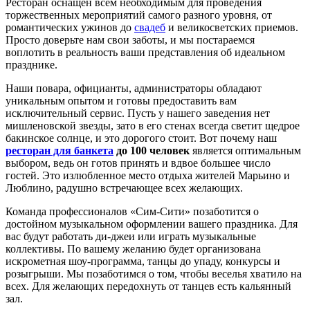
Ресторан оснащен всем необходимым для проведения
торжественных мероприятий самого разного уровня, от
романтических ужинов до
свадеб
и великосветских приемов.
Просто доверьте нам свои заботы, и мы постараемся
воплотить в реальность ваши представления об идеальном
празднике.
Наши повара, официанты, администраторы обладают
уникальным опытом и готовы предоставить вам
исключительный сервис. Пусть у нашего заведения нет
мишленовской звезды, зато в его стенах всегда светит щедрое
бакинское солнце, и это дорогого стоит. Вот почему наш
ресторан для банкета
до 100 человек
является оптимальным
выбором, ведь он готов принять и вдвое большее число
гостей. Это излюбленное место отдыха жителей Марьино и
Люблино, радушно встречающее всех желающих.
Команда профессионалов «Сим-Сити» позаботится о
достойном музыкальном оформлении вашего праздника. Для
вас будут работать ди-джеи или играть музыкальные
коллективы. По вашему желанию будет организована
искрометная шоу-программа, танцы до упаду, конкурсы и
розыгрыши. Мы позаботимся о том, чтобы веселья хватило на
всех. Для желающих передохнуть от танцев есть кальянный
зал.